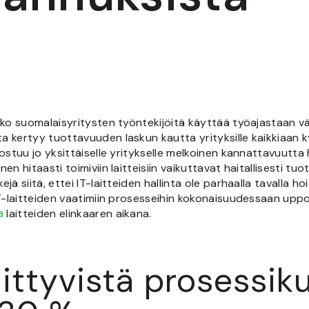
ukko suomalaisyritysten työntekijöitä käyttää työajastaan 
a kertyy tuottavuuden laskun kautta yrityksille kaikkiaan
koostuu jo yksittäiselle yritykselle melkoinen kannattavuu
n hitaasti toimiviin laitteisiin vaikuttavat haitallisesti tu
ä siitä, ettei IT-laitteiden hallinta ole parhaalla tavalla h
IT-laitteiden vaatimiin prosesseihin kokonaisuudessaan upp
a
laitteiden elinkaaren aikana.
 liittyvistä prosessi