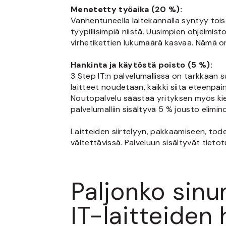
Menetetty työaika (20 %):
Vanhentuneella laitekannalla syntyy tois
tyypillisimpiä niistä. Uusimpien ohjelmi
virhetikettien lukumäärä kasvaa. Nämä on
Hankinta ja käytöstä poisto (5 %):
3 Step IT:n palvelumallissa on tarkkaan s
laitteet noudetaan, kaikki siitä eteenpä
Noutopalvelu säästää yrityksen myös kierrä
palvelumalliin sisältyvä 5 % jousto elim
Laitteiden siirtelyyn, pakkaamiseen, tod
vältettävissä. Palveluun sisältyvät tieto
Paljonko sinu
IT-laitteiden 