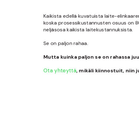
Kaikista edellä kuvatuista laite-elinka
koska prosessikustannusten osuus on 80 %
neljäsosa kaikista laitekustannuksista.
Se on paljon rahaa.
Mutta kuinka paljon se on rahassa ju
Ota yhteyttä
, mikäli kiinnostuit, niin 