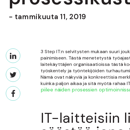
- tammikuuta 11, 2019
3 Step IT:n selvitysten mukaan suuri jo
painimiseen. Tästä menetetystä työajast
laitekäyttäjien organisaatioissa tästä 
työskentely ja työntekijöiden turhautumine
Nämä ovat näkyviä ja konkreettisia merkkej
kuinka paljon aikaa ja sitä myötä rahaa 
piilee näiden prosessien optimoinniss
IT-laitteisiin