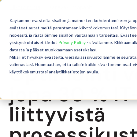
Liiketoiminta
Kanavakumppanit
Käytämme evästeitä sisällön ja mainosten kohdentamiseen ja o
evästeet autat meitä parantamaan käyttökokemustasi. Käytännö
nopeasti, ja räätälöimme sisällön vastaamaan tarpeitasi. Evästee
yksityiskohtaiset tiedot
Privacy Policy
- sivultamme. Klikkaamall
datasta ja pääset muokkaamaan asetuksiasi.
Mikäli et hyväksy evästeitä, vierailujasi sivustollamme ei seur
Optimointi v
valinnastasi. Huomaathan, että tällöin kaikki sivustomme osat e
käyttökokemustasi analytiikkatietojen avulla.
jopa 30 % IT-
liittyvistä
prosessikus