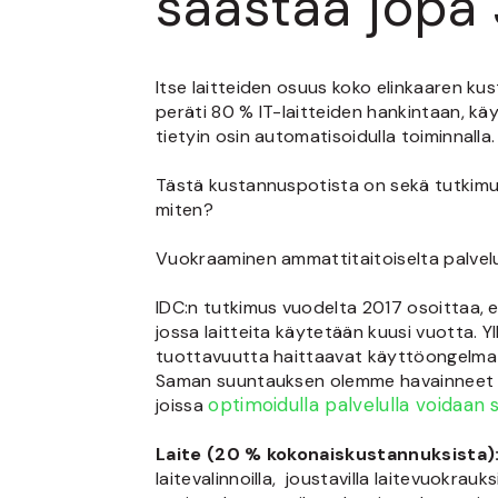
säästää jopa
Itse laitteiden osuus koko elinkaaren ku
peräti 80 % IT-laitteiden hankintaan, käyt
tietyin osin automatisoidulla toiminnalla.
Tästä kustannuspotista on sekä tutkimust
miten?
Vuokraaminen ammattitaitoiselta palvelu
IDC:n tutkimus vuodelta 2017 osoittaa, 
jossa laitteita käytetään kuusi vuotta. 
tuottavuutta haittaavat käyttöongelmat
Saman suuntauksen olemme havainneet it
optimoidulla palvelulla voidaan 
joissa
Laite (20 % kokonaiskustannuksista)
laitevalinnoilla, joustavilla laitevuokra