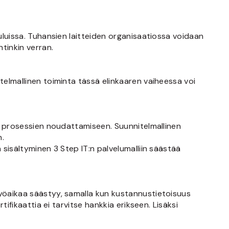
uluissa. Tuhansien laitteiden organisaatiossa voidaan
tinkin verran.
elmallinen toiminta tässä elinkaaren vaiheessa voi
n prosessien noudattamiseen. Suunnitelmallinen
.
sisältyminen 3 Step IT:n palvelumalliin säästää
yöaikaa säästyy, samalla kun kustannustietoisuus
ifikaattia ei tarvitse hankkia erikseen. Lisäksi