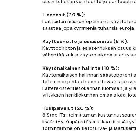
usein tehoton vaihtoehto jo puhtaasti 
Lisenssit (20 %):
Laitteiden määrän optimointi käyttötarpe
säästää jopa kymmeniä tuhansia euroja, 
Käyttöönotto ja esiasennus (5 %):
Käyttöönoton ja esiasennuksen osuus koko
vähentää kuluja käytön aikana ja erityis
Käytönaikainen hallinta (10 %):
Käytönaikaisen hallinnan säästöpotentia
tekeminen johtaa huomattavaan ajansää
Laiterekisteritietokannan luomisen ja yl
yrityksen henkilökunnan omaa aikaa, jot
Tukipalvelut (20 %):
3 Step IT:n toimittaman kustannusseuran
lisääntyy. Ympäristösertifikaatti sisälty
toimintamme on tietoturva- ja laatusertif