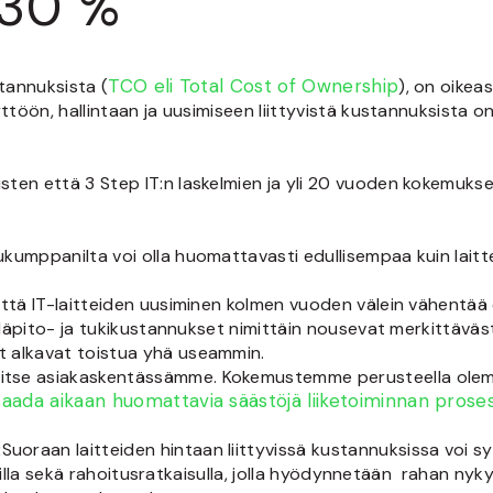
 30 %
TCO eli Total Cost of Ownership
stannuksista (
), on oikea
töön, hallintaan ja uusimiseen liittyvistä kustannuksista on s
en että 3 Step IT:n laskelmien ja yli 20 vuoden kokemuksen
kumppanilta voi olla huomattavasti edullisempaa kuin laitt
että IT-laitteiden uusiminen kolmen vuoden välein vähentää
Ylläpito- ja tukikustannukset nimittäin nousevat merkittävä
 alkavat toistua yhä useammin.
se asiakaskentässämme. Kokemustemme perusteella olemme p
saada aikaan huomattavia säästöjä liiketoiminnan proses
:
Suoraan laitteiden hintaan liittyvissä kustannuksissa voi syn
uksilla sekä rahoitusratkaisulla, jolla hyödynnetään rahan n