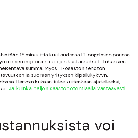
vähintään 15 minuuttia kuukaudessa IT-ongelmien parissa
 kymmenien miljoonien eurojen kustannukset. Tuhansien
tta heikentävä summa. Myös IT-osaston tehoton
ottavuuteen ja suoraan yrityksen kilpailukykyyn.
oidossa. Harvoin kukaan tulee kuitenkaan ajatelleeksi,
Ja kuinka paljon säästöpotentiaalia vastaavasti
oaa.
kustannuksista voi