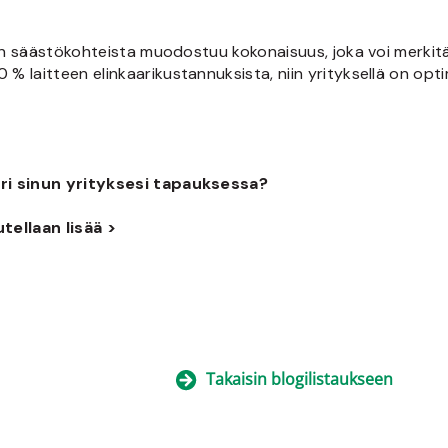
aren säästökohteista muodostuu kokonaisuus, joka voi merki
 laitteen elinkaarikustannuksista, niin yrityksellä on opti
uri sinun yrityksesi tapauksessa?
jutellaan lisää >
Takaisin blogilistaukseen