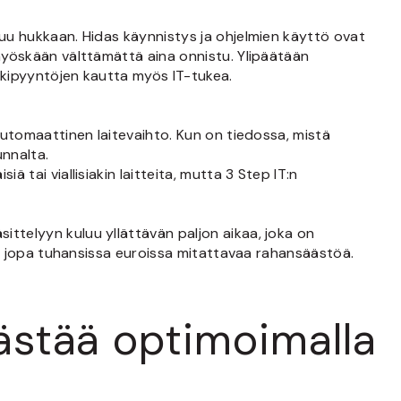
luu hukkaan. Hidas käynnistys ja ohjelmien käyttö ovat
 myöskään välttämättä aina onnistu. Ylipäätään
ukipyyntöjen kautta myös IT-tukea.
 automaattinen laitevaihto. Kun on tiedossa, mistä
unnalta.
 tai viallisiakin laitteita, mutta 3 Step IT:n
ittelyyn kuluu yllättävän paljon aikaa, joka on
vät jopa tuhansissa euroissa mitattavaa rahansäästöä.
äästää optimoimalla