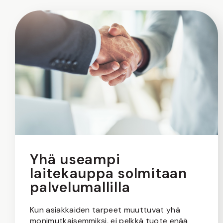
Yhä useampi
laitekauppa solmitaan
palvelumallilla
Kun asiakkaiden tarpeet muuttuvat yhä
monimutkaisemmiksi, ei pelkkä tuote enää