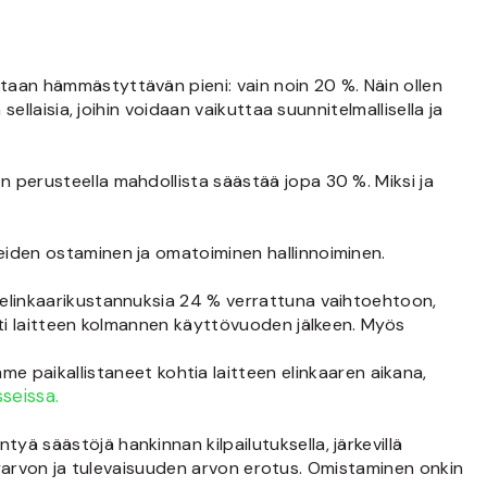
staan hämmästyttävän pieni: vain noin 20 %. Näin ollen
ellaisia, joihin voidaan vaikuttaa suunnitelmallisella ja
 perusteella mahdollista säästää jopa 30 %. Miksi ja
eiden ostaminen ja omatoiminen hallinnoiminen.
 elinkaarikustannuksia 24 % verrattuna vaihtoehtoon,
sti laitteen kolmannen käyttövuoden jälkeen. Myös
aikallistaneet kohtia laitteen elinkaaren aikana,
seissa.
tyä säästöjä hankinnan kilpailutuksella, järkevillä
ykyarvon ja tulevaisuuden arvon erotus. Omistaminen onkin