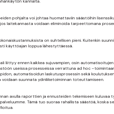
rahankäytön kannalta.
iden pohjalta voi johtaa huomattaviin säästöihin lisenssik
jos laitekannasta voidaan eliminoida tarpeettomana prosen
naiskustannuksista on suhtellisen pieni. Kuitenkin suunnit
esti käyttöajan loppua lähestyttäessä.
ali liittyy ennen kaikkea sujuvampien, osin automatisoituje
stöön useissa prosesseissa verrattuna ad hoc –toimintaan
läpidon, automatisoidun laskutusprosessin sekä koulutuksen 
a voidaan suunnata ydinliiketoiminnan toteuttamiseen.
nan avulla raporttien ja ennusteiden tekemiseen kuluvaa t
y palveluumme. Tämä tuo suoraa rahallista säästöä, koska sert
ioitua.