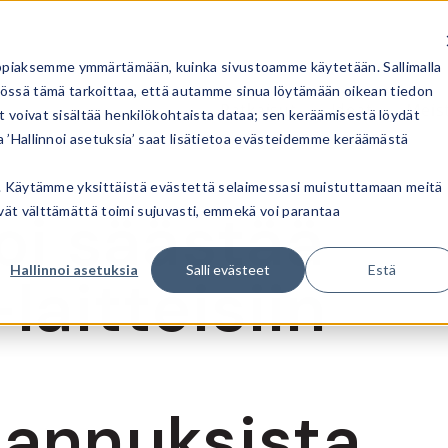
ppiaksemme ymmärtämään, kuinka sivustoamme käytetään. Sallimalla
ssä tämä tarkoittaa, että autamme sinua löytämään oikean tiedon
Ratkaisut
Ideat
Meis
t voivat sisältää henkilökohtaista dataa; sen keräämisestä löydät
a ’Hallinnoi asetuksia’ saat lisätietoa evästeidemme keräämästä
ata. Käytämme yksittäistä evästettä selaimessasi muistuttamaan meitä
oi säästää
ivät välttämättä toimi sujuvasti, emmekä voi parantaa
Hallinnoi asetuksia
Salli evästeet
Estä
laitteisiin
tannuksista