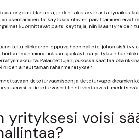
tuvia ongelmatilanteita, joiden takia arvokasta työaikaa ku
stojen asentaminen tai käytössä olevien päivittäminen eivät
gelmat kuormittavat paitsi käyttäjiä, niin lisääntyneiden t
uunniteltu elinkaaren loppuvaiheen hallinta, johon sisältyy
in hoituu ilman minuutinkaan ajankäyttöä yrityksen henkilök
tysmaksuilta. Palautettujen joukossa saattaa olla rikkinäisiä
inoi niiden aiheuttaman rahanmenetyksen.
ennettavaan tietoturvaamiseen ja tietoturvapoikkeamien käs
turvalisenssi ja tietoturvasertifiointi vastaavasti merkitse
n yrityksesi voisi s
hallintaa?