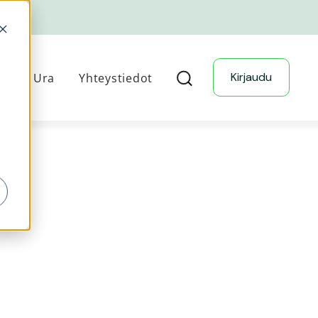
Kirjaudu
tä
Ura
Yhteystiedot