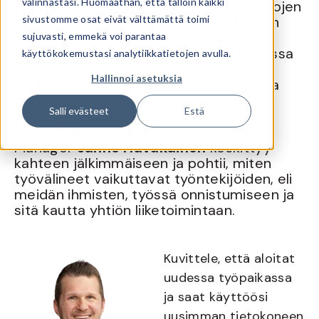
valinnastasi. Huomaathan, että tällöin kaikki
kokeneet työelämän ja työskentelytapojen
radikaalin muutoksen koronapandemian
sivustomme osat eivät välttämättä toimi
aikana. Yksi asia on kuitenkin säilynyt
sujuvasti, emmekä voi parantaa
ennallaan: kun työntekijä aloittaa uudessa
käyttökokemustasi analytiikkatietojen avulla.
työssä, hänelle tarjotaan kolme
Hallinnoi asetuksia
konkreettista asiaa: palkka, tietokone ja
puhelin.
Salli evästeet
Estä
Tässä blogissa Customer Operations
Manager
Janne Havukainen
keskittyy
kahteen jälkimmäiseen ja pohtii, miten
työvälineet vaikuttavat työntekijöiden, eli
meidän ihmisten, työssä onnistumiseen ja
sitä kautta yhtiön liiketoimintaan.
Kuvittele, että aloitat
uudessa työpaikassa
ja saat käyttöösi
uusimman tietokoneen