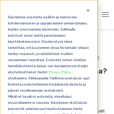
Käytämme evästeitä sisällön ja mainosten
Kirjaudu
kohdentamiseen ja oppiaksemme ymmärtämään,
kuinka sivustoamme käytetään. Sallimalla
evästeet autat meitä parantamaan
käyttökokemustasi. Käytännössä tämä
Onko
tarkoittaa, että autamme sinua löytämään oikean
tiedon nopeasti, ja räätälöimme sisällön
loppukäyttäjäkokemuksen
vastaamaan tarpeitasi. Evästeet voivat sisältää
kehittäminen yhtiösi
henkilökohtaista dataa; sen keräämisestä löydät
alihyödynnetty supervoima?
yksityiskohtaiset tiedot
Privacy Policy
-
sivultamme. Klikkaamalla ’Hallinnoi asetuksia’ saat
- lokakuuta 11, 2024
lisätietoa evästeidemme keräämästä datasta ja
pääset muokkaamaan asetuksiasi.
Mikäli et hyväksy evästeitä, vierailujasi
sivustollamme ei seurata. Käytämme yksittäistä
evästettä selaimessasi muistuttamaan meitä
Monet meistä toimistotyöntekijöistä ovat