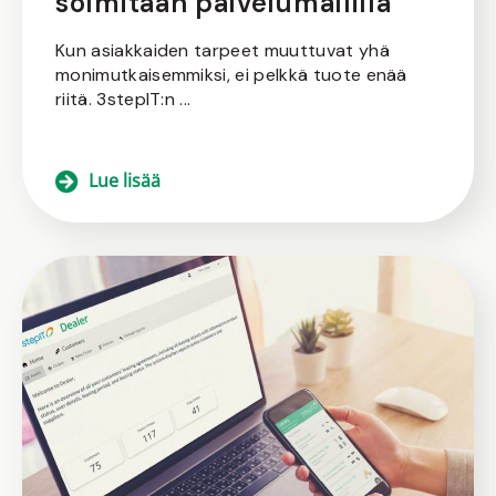
solmitaan palvelumallilla
Kun asiakkaiden tarpeet muuttuvat yhä
monimutkaisemmiksi, ei pelkkä tuote enää
riitä. 3stepIT:n ...
Lue lisää