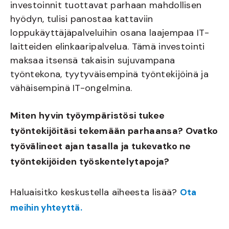
investoinnit tuottavat parhaan mahdollisen
hyödyn, tulisi panostaa kattaviin
loppukäyttäjäpalveluihin osana laajempaa IT-
laitteiden elinkaaripalvelua. Tämä investointi
maksaa itsensä takaisin sujuvampana
työntekona, tyytyväisempinä työntekijöinä ja
vähäisempinä IT-ongelmina.
Miten hyvin työympäristösi tukee
työntekijöitäsi tekemään parhaansa? Ovatko
työvälineet ajan tasalla ja tukevatko ne
työntekijöiden työskentelytapoja?
Haluaisitko keskustella aiheesta lisää?
Ota
meihin yhteyttä.