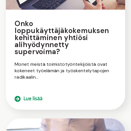
Onko
loppukäyttäjäkokemuksen
kehittäminen yhtiösi
alihyödynnetty
supervoima?
Monet meistä toimistotyöntekijöistä ovat
kokeneet työelämän ja työskentelytapojen
radikaalin...
Lue lisää