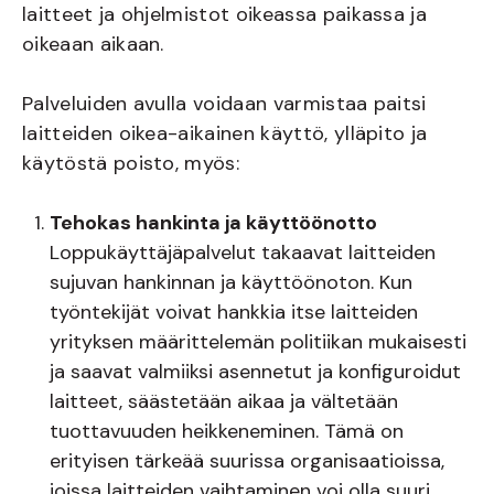
laitteet ja ohjelmistot oikeassa paikassa ja
oikeaan aikaan.
Palveluiden avulla voidaan varmistaa paitsi
laitteiden oikea-aikainen käyttö, ylläpito ja
käytöstä poisto, myös:
Tehokas hankinta ja käyttöönotto
Loppukäyttäjäpalvelut takaavat laitteiden
sujuvan hankinnan ja käyttöönoton. Kun
työntekijät voivat hankkia itse laitteiden
yrityksen määrittelemän politiikan mukaisesti
ja saavat valmiiksi asennetut ja konfiguroidut
laitteet, säästetään aikaa ja vältetään
tuottavuuden heikkeneminen. Tämä on
erityisen tärkeää suurissa organisaatioissa,
joissa laitteiden vaihtaminen voi olla suuri