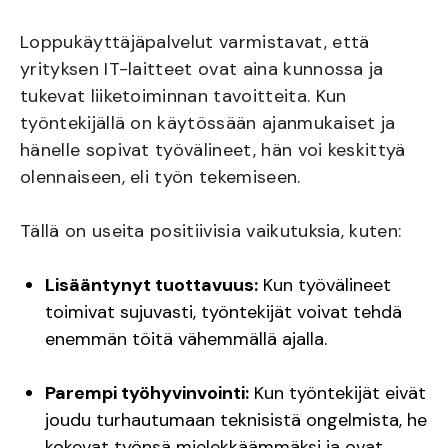
Loppukäyttäjäpalvelut varmistavat, että
yrityksen IT-laitteet ovat aina kunnossa ja
tukevat liiketoiminnan tavoitteita. Kun
työntekijällä on käytössään ajanmukaiset ja
hänelle sopivat työvälineet, hän voi keskittyä
olennaiseen, eli työn tekemiseen.
Tällä on useita positiivisia vaikutuksia, kuten:
Lisääntynyt tuottavuus:
Kun työvälineet
toimivat sujuvasti, työntekijät voivat tehdä
enemmän töitä vähemmällä ajalla.
Parempi työhyvinvointi:
Kun työntekijät eivät
joudu turhautumaan teknisistä ongelmista, he
kokevat työnsä mielekkäämmäksi ja ovat