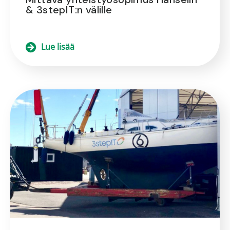
& 3stepIT:n välille
Lue lisää