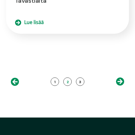
Tavastialta
Lue lisää
1
2
3