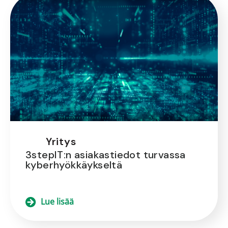
Yritys
3stepIT:n asiakastiedot turvassa
kyberhyökkäykseltä
Lue lisää