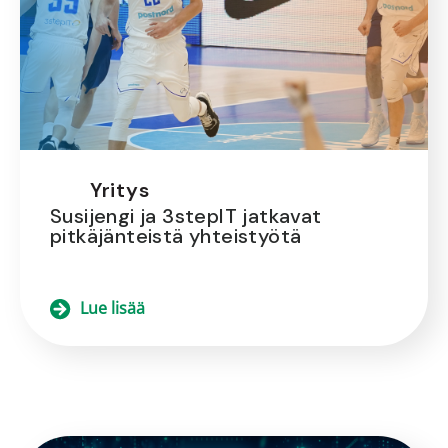
Yritys
Susijengi ja 3stepIT jatkavat
pitkäjänteistä yhteistyötä
Lue lisää