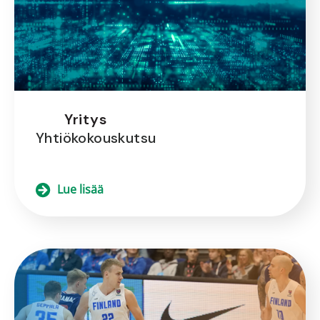
Yritys
Yhtiökokouskutsu
Lue lisää