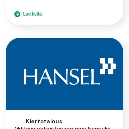
Lue lisää
Kiertotalous
Mittava yhteistyösopimus Hanselin