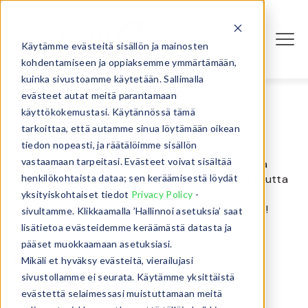
Käytämme evästeitä sisällön ja mainosten
Kirjaudu
kohdentamiseen ja oppiaksemme ymmärtämään,
kuinka sivustoamme käytetään. Sallimalla
evästeet autat meitä parantamaan
käyttökokemustasi. Käytännössä tämä
tarkoittaa, että autamme sinua löytämään oikean
Uutiset
tiedon nopeasti, ja räätälöimme sisällön
vastaamaan tarpeitasi. Evästeet voivat sisältää
Lue viimeisimmät uutisemme ja pysyt ajan tasalla
henkilökohtaista dataa; sen keräämisestä löydät
siitä, kuinka rakennamme kestävämpää tulevaisuutta
optimoimalla teknologialaitteiden käyttöä ja
yksityiskohtaiset tiedot
Privacy Policy
-
pidentämällä niiden elinkaarta. Pysythän kuulolla!
sivultamme. Klikkaamalla ’Hallinnoi asetuksia’ saat
lisätietoa evästeidemme keräämästä datasta ja
pääset muokkaamaan asetuksiasi.
Etsi kategorioittain
Mikäli et hyväksy evästeitä, vierailujasi
sivustollamme ei seurata. Käytämme yksittäistä
evästettä selaimessasi muistuttamaan meitä