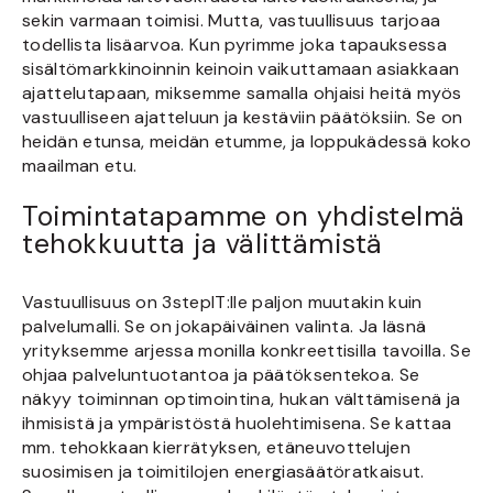
sekin varmaan toimisi. Mutta, vastuullisuus tarjoaa
todellista lisäarvoa. Kun pyrimme joka tapauksessa
sisältömarkkinoinnin keinoin vaikuttamaan asiakkaan
ajattelutapaan, miksemme samalla ohjaisi heitä myös
vastuulliseen ajatteluun ja kestäviin päätöksiin. Se on
heidän etunsa, meidän etumme, ja loppukädessä koko
maailman etu.
Toimintatapamme on yhdistelmä
tehokkuutta ja välittämistä
Vastuullisuus on 3stepIT:lle paljon muutakin kuin
palvelumalli. Se on jokapäiväinen valinta. Ja läsnä
yrityksemme arjessa monilla konkreettisilla tavoilla. Se
ohjaa palveluntuotantoa ja päätöksentekoa. Se
näkyy toiminnan optimointina, hukan välttämisenä ja
ihmisistä ja ympäristöstä huolehtimisena. Se kattaa
mm. tehokkaan kierrätyksen, etäneuvottelujen
suosimisen ja toimitilojen energiasäätöratkaisut.