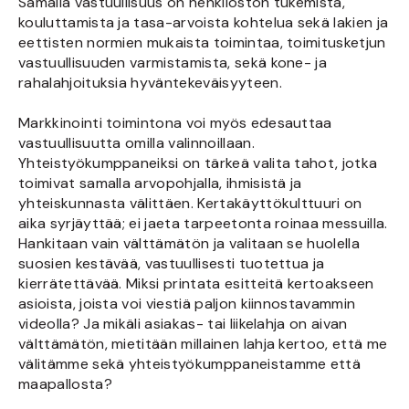
Samalla vastuullisuus on henkilöstön tukemista,
kouluttamista ja tasa-arvoista kohtelua sekä lakien ja
eettisten normien mukaista toimintaa, toimitusketjun
vastuullisuuden varmistamista, sekä kone- ja
rahalahjoituksia hyväntekeväisyyteen.
Markkinointi toimintona voi myös edesauttaa
vastuullisuutta omilla valinnoillaan.
Yhteistyökumppaneiksi on tärkeä valita tahot, jotka
toimivat samalla arvopohjalla, ihmisistä ja
yhteiskunnasta välittäen. Kertakäyttökulttuuri on
aika syrjäyttää; ei jaeta tarpeetonta roinaa messuilla.
Hankitaan vain välttämätön ja valitaan se huolella
suosien kestävää, vastuullisesti tuotettua ja
kierrätettävää. Miksi printata esitteitä kertoakseen
asioista, joista voi viestiä paljon kiinnostavammin
videolla? Ja mikäli asiakas- tai liikelahja on aivan
välttämätön, mietitään millainen lahja kertoo, että me
välitämme sekä yhteistyökumppaneistamme että
maapallosta?