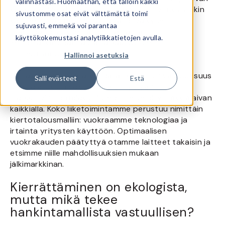
valinnastasi. Huomaathan, että tällöin kaikki
kaikkialle! Merkittävä osuus median kirjoituksistakin
sivustomme osat eivät välttämättä toimi
koskee jo vastuullisuusasioita, olipa kyse
sujuvasti, emmekä voi parantaa
ilmastoahdistuksen aiheuttamasta
käyttökokemustasi analytiikkatietojen avulla.
lentomatkailupannasta tai kaupunkien
hiilineutraaliusponnisteluista.
Hallinnoi asetuksia
Ja näin se on omalla kohdallanikin. Ensin vastuullisuus
Salli evästeet
Estä
pyrki ajatuksiin vaivihkaa ja siirryttyäni
markkinointijohtajaksi 3stepIT:lle se oli yhtäkkiä aivan
kaikkialla. Koko liiketoimintamme perustuu nimittäin
kiertotalousmalliin: vuokraamme teknologiaa ja
irtainta yritysten käyttöön. Optimaalisen
vuokrakauden päätyttyä otamme laitteet takaisin ja
etsimme niille mahdollisuuksien mukaan
jälkimarkkinan.
Kierrättäminen on ekologista,
mutta mikä tekee
hankintamallista vastuullisen?