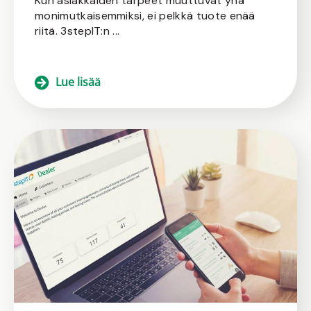
Kun asiakkaiden tarpeet muuttuvat yhä
monimutkaisemmiksi, ei pelkkä tuote enää
riitä. 3stepIT:n ...
Lue lisää