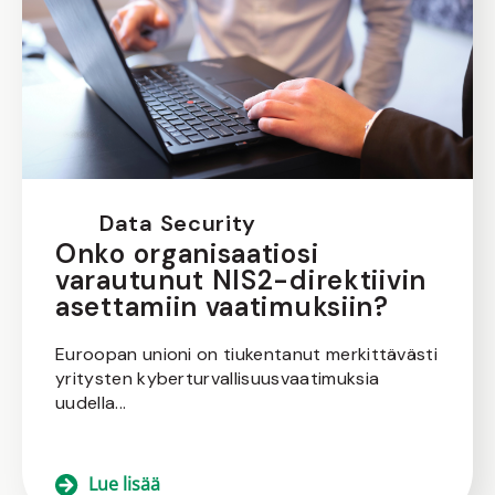
Data Security
Onko organisaatiosi
varautunut NIS2-direktiivin
asettamiin vaatimuksiin?
Euroopan unioni on tiukentanut merkittävästi
yritysten kyberturvallisuusvaatimuksia
uudella...
Lue lisää