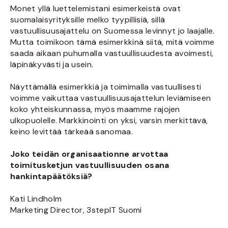
Monet yllä luettelemistani esimerkeistä ovat
suomalaisyrityksille melko tyypillisiä, sillä
vastuullisuusajattelu on Suomessa levinnyt jo laajalle.
Mutta toimikoon tämä esimerkkinä siitä, mitä voimme
saada aikaan puhumalla vastuullisuudesta avoimesti,
läpinäkyvästi ja usein.
Näyttämällä esimerkkiä ja toimimalla vastuullisesti
voimme vaikuttaa vastuullisuusajattelun leviämiseen
koko yhteiskunnassa, myös maamme rajojen
ulkopuolelle. Markkinointi on yksi, varsin merkittävä,
keino levittää tärkeää sanomaa.
Joko teidän organisaationne arvottaa
toimitusketjun vastuullisuuden osana
hankintapäätöksiä?
Kati Lindholm
Marketing Director, 3stepIT Suomi