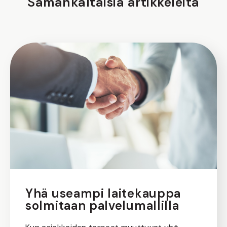
Samankaltaisia artikkeleita
Yhä useampi laitekauppa
solmitaan palvelumallilla