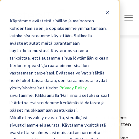
Käytämme evästeitä sisällön ja mainosten
Kirjaudu
kohdentamiseen ja oppiaksemme ymmärtämään,
kuinka sivustoamme käytetään. Sallimalla
evästeet autat meitä parantamaan
käyttökokemustasi. Käytännössä tämä
Vastuullisuus
tarkoittaa, että autamme sinua löytämään oikean
tiedon nopeasti, ja räätälöimme sisällön
markkinoinnissa
vastaamaan tarpeitasi. Evästeet voivat sisältää
- maaliskuuta 05, 2020
henkilökohtaista dataa; sen keräämisestä löydät
yksityiskohtaiset tiedot
Privacy Policy
-
sivultamme. Klikkaamalla ’Hallinnoi asetuksia’ saat
lisätietoa evästeidemme keräämästä datasta ja
pääset muokkaamaan asetuksiasi.
Tuntuu, että vastuullisuus on hiipinyt ensin hiljalleen
Mikäli et hyväksy evästeitä, vierailujasi
ihmisten ajattelutapaan ja puheisiin, ja levinnyt sitten
sivustollamme ei seurata. Käytämme yksittäistä
myös yritystason agendoille. Kunnes viimeisen
evästettä selaimessasi muistuttamaan meitä
kuluneen vuoden aikana aihe on ryöpsähtänyt aivan