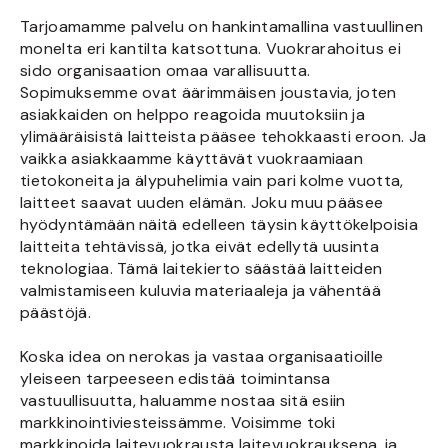
Tarjoamamme palvelu on hankintamallina vastuullinen
monelta eri kantilta katsottuna. Vuokrarahoitus ei
sido organisaation omaa varallisuutta.
Sopimuksemme ovat äärimmäisen joustavia, joten
asiakkaiden on helppo reagoida muutoksiin ja
ylimääräisistä laitteista pääsee tehokkaasti eroon. Ja
vaikka asiakkaamme käyttävät vuokraamiaan
tietokoneita ja älypuhelimia vain pari kolme vuotta,
laitteet saavat uuden elämän. Joku muu pääsee
hyödyntämään näitä edelleen täysin käyttökelpoisia
laitteita tehtävissä, jotka eivät edellytä uusinta
teknologiaa. Tämä laitekierto säästää laitteiden
valmistamiseen kuluvia materiaaleja ja vähentää
päästöjä.
Koska idea on nerokas ja vastaa organisaatioille
yleiseen tarpeeseen edistää toimintansa
vastuullisuutta, haluamme nostaa sitä esiin
markkinointiviesteissämme. Voisimme toki
markkinoida laitevuokrausta laitevuokrauksena, ja