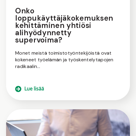
Onko
loppukäyttäjäkokemuksen
kehittäminen yhtiösi
alihyödynnetty
supervoima?
Monet meistä toimistotyöntekijöistä ovat
kokeneet työelämän ja työskentelytapojen
radikaalin...
Lue lisää