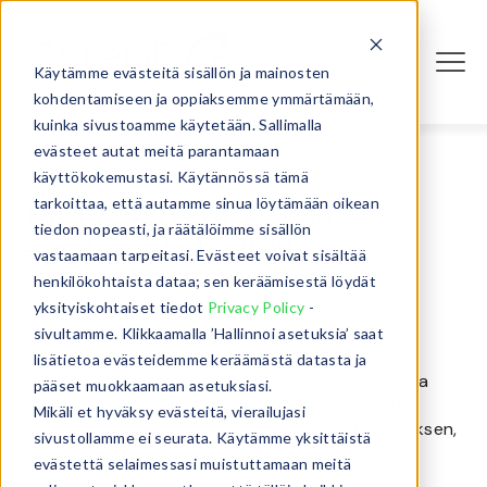
Käytämme evästeitä sisällön ja mainosten
Kirjaudu
kohdentamiseen ja oppiaksemme ymmärtämään,
kuinka sivustoamme käytetään. Sallimalla
evästeet autat meitä parantamaan
käyttökokemustasi. Käytännössä tämä
Tästä on hyvä jatkaa
tarkoittaa, että autamme sinua löytämään oikean
tiedon nopeasti, ja räätälöimme sisällön
- joulukuuta 17, 2021
vastaamaan tarpeitasi. Evästeet voivat sisältää
henkilökohtaista dataa; sen keräämisestä löydät
yksityiskohtaiset tiedot
Privacy Policy
-
sivultamme. Klikkaamalla ’Hallinnoi asetuksia’ saat
lisätietoa evästeidemme keräämästä datasta ja
Tärkeä asia, jonka kehitystä olen 3stepIT:ssä ilolla
pääset muokkaamaan asetuksiasi.
seurannut, on asiakkaittemme antama palaute.
Mikäli et hyväksy evästeitä, vierailujasi
Teemme vuosittain asiakastyytyväisyystutkimuksen,
sivustollamme ei seurata. Käytämme yksittäistä
jotta voimme varmistaa, että kuulemme
evästettä selaimessasi muistuttamaan meitä
asiakkaidemme tarpeet, ja voimme vastata