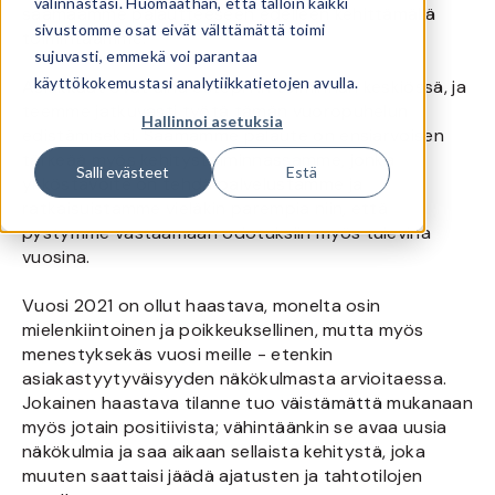
valinnastasi. Huomaathan, että tällöin kaikki
saamaamme palautteeseen edelleen kehittämällä
sivustomme osat eivät välttämättä toimi
toimintaamme.
sujuvasti, emmekä voi parantaa
käyttökokemustasi analytiikkatietojen avulla.
Asiakkaat ovat aina 3stepIT:n toiminnan keskiössä, ja
teemme jatkuvasti työtä tämän vuoropuhelun
Hallinnoi asetuksia
edistämiseksi. Saamamme palaute on ensiarvoisen
tärkeää myös kehitystoiminnassamme, jonka
Salli evästeet
Estä
ykköstavoite on tehdä palvelustamme ja
ratkaisuistamme vieläkin parempia niin, että
pystymme vastaamaan odotuksiin myös tulevina
vuosina.
Vuosi 2021 on ollut haastava, monelta osin
mielenkiintoinen ja poikkeuksellinen, mutta myös
menestyksekäs vuosi meille - etenkin
asiakastyytyväisyyden näkökulmasta arvioitaessa.
Jokainen haastava tilanne tuo väistämättä mukanaan
myös jotain positiivista; vähintäänkin se avaa uusia
näkökulmia ja saa aikaan sellaista kehitystä, joka
muuten saattaisi jäädä ajatusten ja tahtotilojen