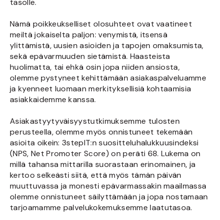
tasolle.
Nämä poikkeukselliset olosuhteet ovat vaatineet
meiltä jokaiselta paljon: venymistä, itsensä
ylittämistä, uusien asioiden ja tapojen omaksumista,
sekä epävarmuuden sietämistä. Haasteista
huolimatta, tai ehkä osin jopa niiden ansiosta,
olemme pystyneet kehittämään asiakaspalveluamme
ja kyenneet luomaan merkityksellisiä kohtaamisia
asiakkaidemme kanssa.
Asiakastyytyväisyystutkimuksemme tulosten
perusteella, olemme myös onnistuneet tekemään
asioita oikein: 3stepIT:n suositteluhalukkuusindeksi
(NPS, Net Promoter Score) on peräti 68. Lukema on
millä tahansa mittarilla suorastaan erinomainen, ja
kertoo selkeästi siitä, että myös tämän päivän
muuttuvassa ja monesti epävarmassakin maailmassa
olemme onnistuneet säilyttämään ja jopa nostamaan
tarjoamamme palvelukokemuksemme laatutasoa.