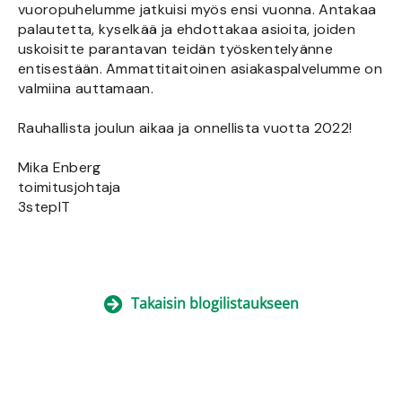
vuoropuhelumme jatkuisi myös ensi vuonna. Antakaa
palautetta, kyselkää ja ehdottakaa asioita, joiden
uskoisitte parantavan teidän työskentelyänne
entisestään. Ammattitaitoinen asiakaspalvelumme on
valmiina auttamaan.
Rauhallista joulun aikaa ja onnellista vuotta 2022!
Mika Enberg
toimitusjohtaja
3stepIT
Takaisin blogilistaukseen