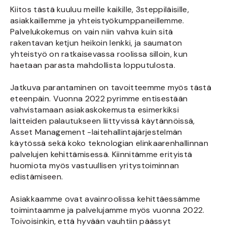
Kiitos tästä kuuluu meille kaikille, 3steppiläisille,
asiakkaillemme ja yhteistyökumppaneillemme.
Palvelukokemus on vain niin vahva kuin sitä
rakentavan ketjun heikoin lenkki, ja saumaton
yhteistyö on ratkaisevassa roolissa silloin, kun
haetaan parasta mahdollista lopputulosta.
Jatkuva parantaminen on tavoitteemme myös tästä
eteenpäin. Vuonna 2022 pyrimme entisestään
vahvistamaan asiakaskokemusta esimerkiksi
laitteiden palautukseen liittyvissä käytännöissä,
Asset Management -laitehallintajärjestelmän
käytössä sekä koko teknologian elinkaarenhallinnan
palvelujen kehittämisessä. Kiinnitämme erityistä
huomiota myös vastuullisen yritystoiminnan
edistämiseen.
Asiakkaamme ovat avainroolissa kehittäessämme
toimintaamme ja palvelujamme myös vuonna 2022.
Toivoisinkin, että hyvään vauhtiin päässyt