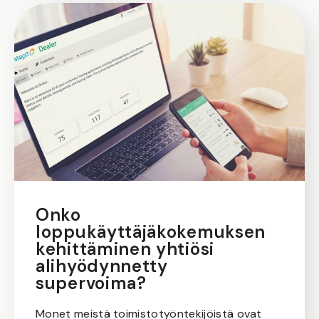
Onko
loppukäyttäjäkokemuksen
kehittäminen yhtiösi
alihyödynnetty
supervoima?
Monet meistä toimistotyöntekijöistä ovat