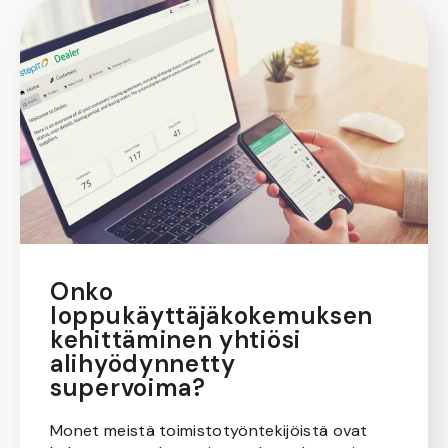
Onko
loppukäyttäjäkokemuksen
kehittäminen yhtiösi
alihyödynnetty
supervoima?
Monet meistä toimistotyöntekijöistä ovat