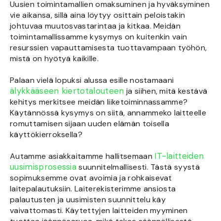
Uusien toimintamallien omaksuminen ja hyväksyminen
vie aikansa, sillä aina löytyy osittain peloistakin
johtuvaa muutosvastarintaa ja kitkaa. Meidän
toimintamallissamme kysymys on kuitenkin vain
resurssien vapauttamisesta tuottavampaan työhön,
mistä on hyötyä kaikille.
Palaan vielä lopuksi alussa esille nostamaani
älykkääseen kiertotalouteen
ja siihen, mitä kestävä
kehitys merkitsee meidän liiketoiminnassamme?
Käytännössä kysymys on siitä, annammeko laitteelle
romuttamisen sijaan uuden elämän toisella
käyttökierroksella?
IT-laitteiden
Autamme asiakkaitamme hallitsemaan
uusimisprosessia
suunnitelmallisesti. Tästä syystä
sopimuksemme ovat avoimia ja rohkaisevat
laitepalautuksiin. Laiterekisterimme ansiosta
palautusten ja uusimisten suunnittelu käy
vaivattomasti. Käytettyjen laitteiden myyminen