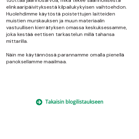
tuottaa jäännösarvoa, mikä tekee säännöllisestä
elinkaaripäivityksestä kilpailukykyisen vaihtoehdon.
Huolehdimme käytöstä poistettujen laitteiden
muistien murskauksen ja muun materiaalin
vastuullisen kierrätyksen omassa keskuksessamme,
joka kestää eettisen tarkastelun millä tahansa
mittarilla.
Näin me käytännössä parannamme omalla pienellä
panoksellamme maailmaa.
Takaisin blogilistaukseen