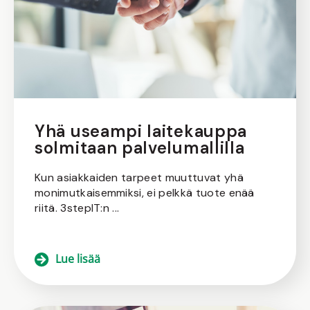
Yhä useampi laitekauppa
solmitaan palvelumallilla
Kun asiakkaiden tarpeet muuttuvat yhä
monimutkaisemmiksi, ei pelkkä tuote enää
riitä. 3stepIT:n ...
Lue lisää