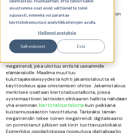
että huolehdimme älylaitteiden elinkaaren
valinnastasi. Huomaathan, että tällöin kaikki
optimoinnista vastuullisesti. Säästämme
sivustomme osat eivät välttämättä toimi
maapallomme resursseja sillä, että jokainen laite on
sujuvasti, emmekä voi parantaa
hyötykäytössä niin kauan kuin sille löytyy siihen
käyttökokemustasi analytiikkatietojen avulla.
järkeviä mahdollisuuksia. Kun myymme laitteen
Hallinnoi asetuksia
eteenpäin, huolehtii valitsemamme
yhteistyökumppani sen elinkaaresta samalla
arvopohjalla kuin mekin.
Salli evästeet
Estä
Kiertotalous on meidän aikamme varsinainen
megatrendi, joka ulottuu entistä useammille
elämänaloille. Maailma muuttuu
kuluttajakeskeisyydestä kohti jakamistaloutta eli
käyttöoikeus ajaa omistamisen ohitse. Jakamistalous
merkitsee osaltaan kiertotaloustalkoita, joissa
systemaattinen laitteiden elinkaaren hallinta nähdään
kiertotaloustekona
yhä enemmän
kuin pelkkänä
kustannussäästön tavoitteluna. Tärkeäksi tämän
megatrendin tekee toinen megatrendi: digitalisaatio
on ponnistanut julkisen sektorin tuottavuusloikaksi.
Esimerkiksi oppilaitoksissa nopeutuva digitalisaatio