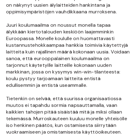
on näkynyt uusien älylaitteiden hankintana ja
oppimisympäristöjen vauhdikkaana murroksena.
Juuri koulumaailma on noussut monella tapaa
älykkään kiertotalouden keskiöön laajemminkin
Euroopassa. Monelle koululle on huomattavasti
kustannustehokkaampaa hankkia toimivia käytettyjä
laitteita kuin rajallinen määrä kokonaan uusia. Voidaan
sanoa, että eurooppalainen koulumaailma on
tarjonnut käytetyille laitteille kokonaan uuden
markkinan, jossa on kysymys win-win-tilanteesta:
koulu pystyy tarjoamaan laitteita entistä
edullisemmin ja entistä useammalle.
Tietenkin on selvää, että suurissa organisaatiossa
muutos ei tapahdu sormia napsauttamalla, vaan
kaikkien tahojen pitää sisäistää mitä ja miksi ollaan
tekemässä. Murroskauteen kuuluu monelle yhteisölle
iso henkinen päätös, kun ostamisesta siirrytään
vuokraamiseen ja omistamisesta käyttöoikeuteen.