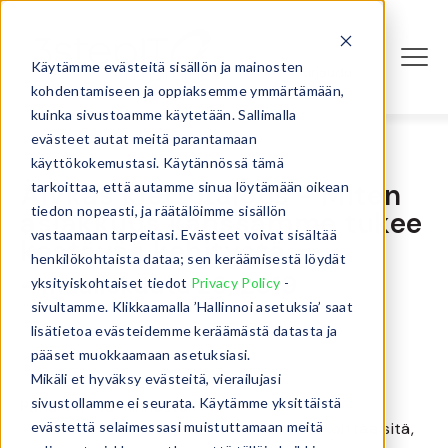
Käytämme evästeitä sisällön ja mainosten
Kirjaudu
kohdentamiseen ja oppiaksemme ymmärtämään,
kuinka sivustoamme käytetään. Sallimalla
evästeet autat meitä parantamaan
käyttökokemustasi. Käytännössä tämä
Älykäs kiertotalous - Miten
tarkoittaa, että autamme sinua löytämään oikean
tiedon nopeasti, ja räätälöimme sisällön
asiakkuus kanssamme tukee
vastaamaan tarpeitasi. Evästeet voivat sisältää
kestävää kehitystä
henkilökohtaista dataa; sen keräämisestä löydät
- maaliskuuta 26, 2019
yksityiskohtaiset tiedot
Privacy Policy
-
sivultamme. Klikkaamalla ’Hallinnoi asetuksia’ saat
lisätietoa evästeidemme keräämästä datasta ja
pääset muokkaamaan asetuksiasi.
Mikäli et hyväksy evästeitä, vierailujasi
sivustollamme ei seurata. Käytämme yksittäistä
älykkäänä
Puhumme toiminnastamme
kiertotaloutena
. Käytännössä tämä tarkoittaa sitä,
evästettä selaimessasi muistuttamaan meitä