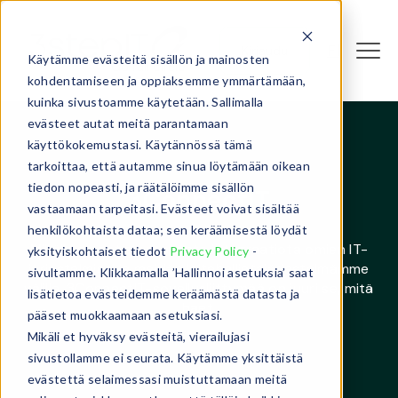
Fl
Kirjaudu
Käytämme evästeitä sisällön ja mainosten
kohdentamiseen ja oppiaksemme ymmärtämään,
kuinka sivustoamme käytetään. Sallimalla
evästeet autat meitä parantamaan
käyttökokemustasi. Käytännössä tämä
tarkoittaa, että autamme sinua löytämään oikean
tiedon nopeasti, ja räätälöimme sisällön
3ConnectIT
vastaamaan tarpeitasi. Evästeet voivat sisältää
henkilökohtaista dataa; sen keräämisestä löydät
Mikäli kaipaat saumatonta integraatiota omien IT-
yksityiskohtaiset tiedot
Privacy Policy
-
järjestelmiesi ja meidän laitehallintajärjestelmämme
sivultamme. Klikkaamalla ’Hallinnoi asetuksia’ saat
välille, 3ConnectIT-sovellusliittymää on juuri se, mitä
lisätietoa evästeidemme keräämästä datasta ja
haet.
pääset muokkaamaan asetuksiasi.
Mikäli et hyväksy evästeitä, vierailujasi
sivustollamme ei seurata. Käytämme yksittäistä
evästettä selaimessasi muistuttamaan meitä