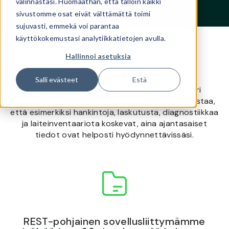
valinnastasi. Huomaathan, että tällöin kaikki
sivustomme osat eivät välttämättä toimi
sujuvasti, emmekä voi parantaa
käyttökokemustasi analytiikkatietojen avulla.
Hallinnoi asetuksia
Miten se toimii?
Salli evästeet
Estä
3ConnectIT-lisäpalvelun avulla voit tuoda eri
järjestelmissä sijaitsevat tiedot yhteen ja varmistaa,
että esimerkiksi hankintoja, laskutusta, diagnostiikkaa
ja laiteinventaariota koskevat, aina ajantasaiset
tiedot ovat helposti hyödynnettävissäsi.
REST-pohjainen sovellusliittymämme