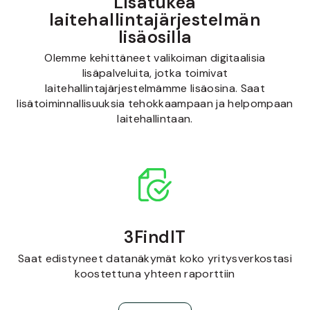
Lisätukea
laitehallintajärjestelmän
lisäosilla
Olemme kehittäneet valikoiman digitaalisia
lisäpalveluita, jotka toimivat
laitehallintajärjestelmämme lisäosina. Saat
lisätoiminnallisuuksia tehokkaampaan ja helpompaan
laitehallintaan.
3FindIT
Saat edistyneet datanäkymät koko yritysverkostasi
koostettuna yhteen raporttiin