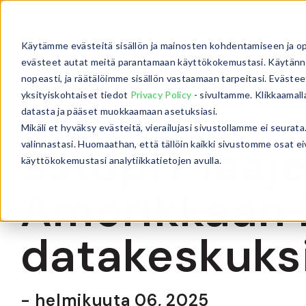
Liiketoiminta
Kanavakumppanit
Käytämme evästeitä sisällön ja mainosten kohdentamiseen ja o
evästeet autat meitä parantamaan käyttökokemustasi. Käytännö
nopeasti, ja räätälöimme sisällön vastaamaan tarpeitasi. Evästee
yksityiskohtaiset tiedot
Privacy Policy
- sivultamme. Klikkaamall
datasta ja pääset muokkaamaan asetuksiasi.
Mikäli et hyväksy evästeitä, vierailujasi sivustollamme ei seur
3stepIT laaj
valinnastasi. Huomaathan, että tällöin kaikki sivustomme osat e
käyttökokemustasi analytiikkatietojen avulla.
Amerikkaan 
datakeskuks
- helmikuuta 06, 2025