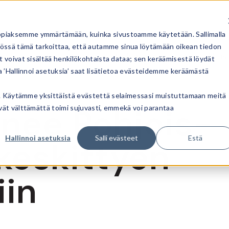
ppiaksemme ymmärtämään, kuinka sivustoamme käytetään. Sallimalla
ssä tämä tarkoittaa, että autamme sinua löytämään oikean tiedon
Ratkaisut
Ideat
Meis
t voivat sisältää henkilökohtaista dataa; sen keräämisestä löydät
a ’Hallinnoi asetuksia’ saat lisätietoa evästeidemme keräämästä
ata. Käytämme yksittäistä evästettä selaimessasi muistuttamaan meitä
enee Pohjois-
ivät välttämättä toimi sujuvasti, emmekä voi parantaa
Hallinnoi asetuksia
Salli evästeet
Estä
keskittyen
iin