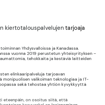
n kiertotalouspalvelujen
tarjoaja
 toiminnan Yhdysvalloissa ja Kanadassa.
anssa vuonna 2019 perustetun yhteisyrityksen –
aumattomia, tehokkaita ja kestäviä laitteiden
ten elinkaaripalveluja tarjoavan
tää monipuolisen valikoiman teknologiaa ja IT-
Euroopassa sekä tehostaa yhtiön kyvykkyyttä
eteenpäin, on osoitus siitä, että
 luontainen kasvuaskel on
laajeneminen