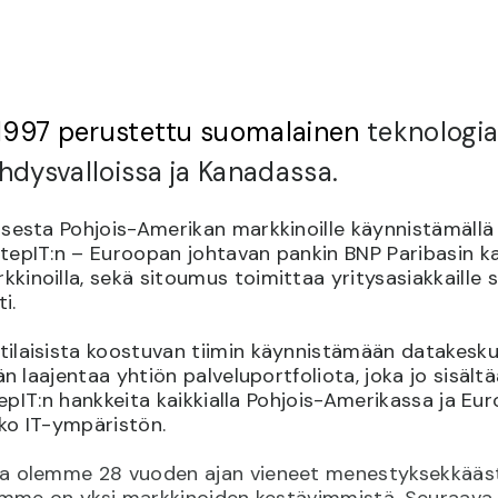
1997 perustettu suomalainen
teknologia
hdysvalloissa ja Kanadassa.
isesta Pohjois-Amerikan markkinoille käynnistämällä
tepIT:n – Euroopan johtavan pankin BNP Paribasin k
inoilla, sekä sitoumus toimittaa yritysasiakkaille s
i.
ilaisista koostuvan tiimin käynnistämään datakeskus
än laajentaa yhtiön palveluportfoliota, joka jo sisäl
3stepIT:n hankkeita kaikkialla Pohjois-Amerikassa ja 
oko IT-ympäristön.
a olemme 28 vuoden ajan vieneet menestyksekkäästi 
limme on yksi markkinoiden kestävimmistä. Seuraava