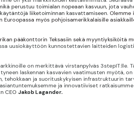
 mikä perustuu toimialan nopeaan kasvuun, jota vauh
 käytäntöjä liiketoiminnan kasvattamiseen.
Olemme in
 Euroopassa myös pohjoisamerikkalaisille asiakkaill
ikan pääkonttorin Teksasiin sekä myyntiyksiköitä mu
oissa uusiokäyttöön kunnostettavien laitteiden logis
kkinoille on merkittävä virstanpylväs 3stepIT:lle. Tä
istyneen laskennan kasvavien vaatimusten myötä, on
, tehokkaan ja suorituskykyisen infrastruktuurin ta
asiantuntemuksemme ja innovatiiviset ratkaisumme 
T:n CEO
Jakob Lagander.