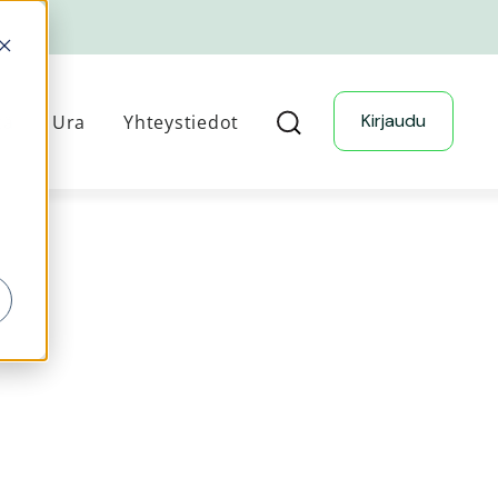
Kirjaudu
tä
Ura
Yhteystiedot