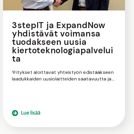
3stepIT ja ExpandNow
yhdistävät voimansa
tuodakseen uusia
kiertoteknologiapalvelui
ta
Yritykset aloittavat yhteistyön edistääkseen
laadukkaiden uusiolaitteiden saatavuutta ja...
Lue lisää