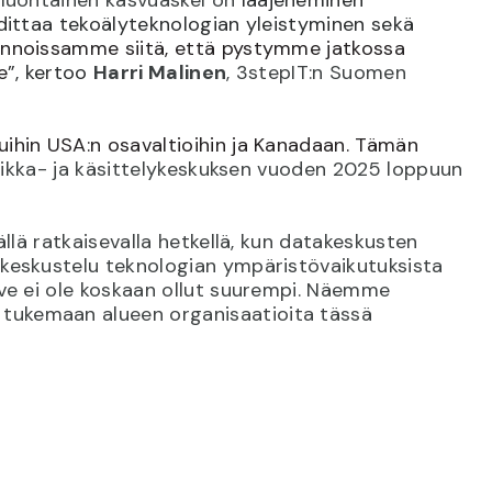
dittaa tekoälyteknologian yleistyminen sekä
noissamme siitä, että pystymme jatkossa
e
”, kertoo
Harri Malinen
, 3stepIT:n Suomen
ihin USA:n osavaltioihin ja Kanadaan. Tämän
tiikka- ja käsittelykeskuksen vuoden 2025 loppuun
llä ratkaisevalla hetkellä, kun datakeskusten
 keskustelu teknologian ympäristövaikutuksista
rve ei ole koskaan ollut suurempi. Näemme
tukemaan alueen organisaatioita tässä