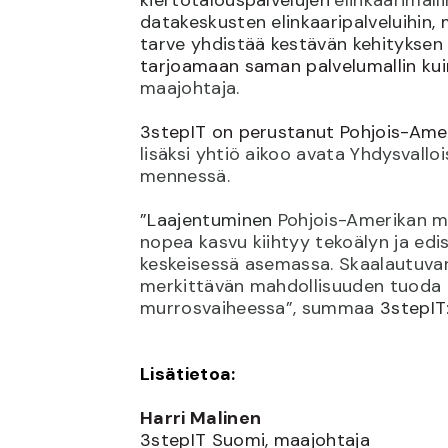
datakeskusten elinkaaripalveluihin,
tarve yhdistää kestävän kehityksen
tarjoamaan saman palvelumallin kuin
maajohtaja.
3stepIT on perustanut Pohjois-Amer
lisäksi yhtiö aikoo avata Yhdysvall
mennessä.
”Laajentuminen
Pohjois-Amerikan mar
nopea kasvu kiihtyy tekoälyn ja ed
keskeisessä asemassa. Skaalautuvan
merkittävän mahdollisuuden tuoda 
murrosvaiheessa”, summaa
3stepI
Lisätietoa:
Harri Malinen
3stepIT Suomi, maajohtaja