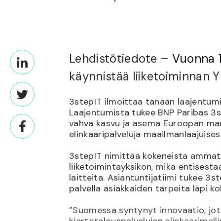
Lehdistötiedote –
Vuonna 
käynnistää liiketoiminnan Y
3stepIT ilmoittaa tänään laajentum
Laajentumista tukee BNP Paribas 3s
vahva kasvu ja asema Euroopan markk
elinkaaripalveluja maailmanlaajuisest
3stepIT nimittää kokeneista ammatt
liiketoimintayksikön, mikä entisestä
laitteita. Asiantuntijatiimi tukee 
palvella asiakkaiden tarpeita läpi k
”Suomessa syntynyt innovaatio, jot
kiertotalouspalvelujen
elinkaarimal