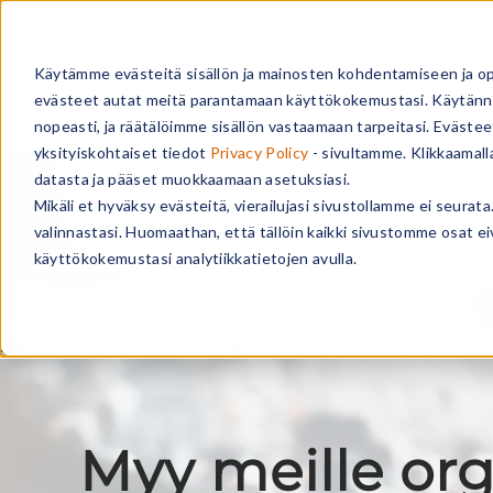
Käytämme evästeitä sisällön ja mainosten kohdentamiseen ja o
RATKAISUT
IDEA
evästeet autat meitä parantamaan käyttökokemustasi. Käytännö
nopeasti, ja räätälöimme sisällön vastaamaan tarpeitasi. Evästee
yksityiskohtaiset tiedot
Privacy Policy
- sivultamme. Klikkaamall
datasta ja pääset muokkaamaan asetuksiasi.
Mikäli et hyväksy evästeitä, vierailujasi sivustollamme ei seur
valinnastasi. Huomaathan, että tällöin kaikki sivustomme osat e
käyttökokemustasi analytiikkatietojen avulla.
Myy meille org