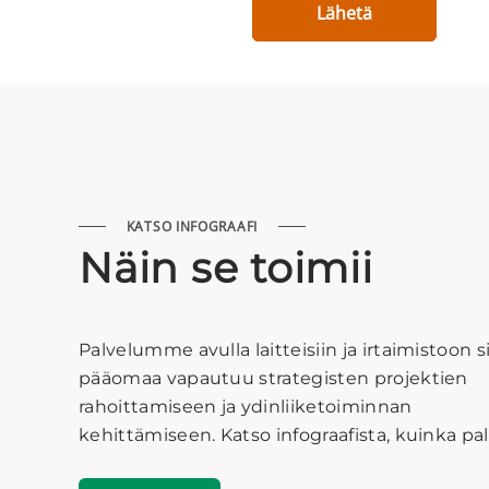
KATSO
INFOGRAAFI
Näin se toimii
Palvelumme avulla laitteisiin ja irtaimistoon
s
pääomaa
vapautuu s
trategisten projektien
rahoittamiseen ja ydinliiketoiminnan
kehittämiseen.
Katso infograafista, kuinka pal