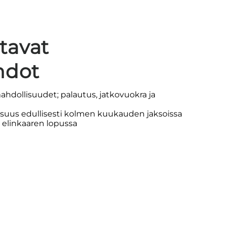
stavat
hdot
ahdollisuudet; palautus, jatkovuokra ja
suus edullisesti kolmen kuukauden jaksoissa
a elinkaaren lopussa