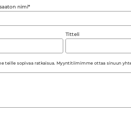
isaaton nimi
*
Titteli
e teille sopivaa ratkaisua. Myyntitiimimme ottaa sinuun yhte