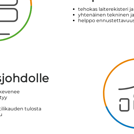
tehokas laiterekisteri j
yhtenäinen tekninen ja 
helppo ennustettavuus
sjohdolle
 kevenee
ytyy
tilikauden tulosta
u