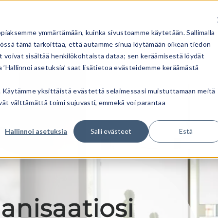
ppiaksemme ymmärtämään, kuinka sivustoamme käytetään. Sallimalla
T
MEISTÄ
URA
KANAVAKUMPPANIT
YHTEYS
ssä tämä tarkoittaa, että autamme sinua löytämään oikean tiedon
t voivat sisältää henkilökohtaista dataa; sen keräämisestä löydät
a ’Hallinnoi asetuksia’ saat lisätietoa evästeidemme keräämästä
ata. Käytämme yksittäistä evästettä selaimessasi muistuttamaan meitä
ivät välttämättä toimi sujuvasti, emmekä voi parantaa
Hallinnoi asetuksia
Salli evästeet
Estä
anisaatiosi