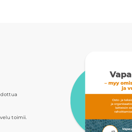
idottua
velu toimii.