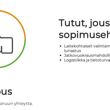
Tutut, jou
sopimuse
Laitekohtaiset valintam
lunastus
Jatkovuokrausmahdolli
Logistiikka ja tietoturv
ous
sinuun yhteyttä.