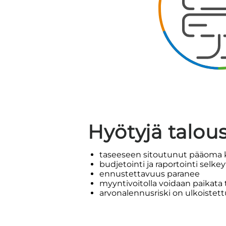
Hyötyjä talou
taseeseen sitoutunut pääoma
budjetointi ja raportointi selke
ennustettavuus paranee
myyntivoitolla voidaan paikata 
arvonalennusriski on ulkoistett