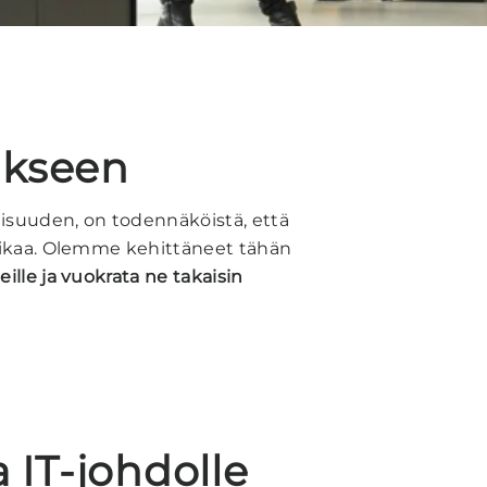
ukseen
maisuuden, on todennäköistä, että
öaikaa. Olemme kehittäneet tähän
ille ja vuokrata ne takaisin
 IT-johdolle