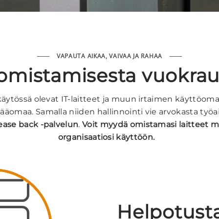
VAPAUTA AIKAA, VAIVAA JA RAHAA
y omistamisesta vuokra
 käytössä olevat IT-laitteet ja muun irtaimen käyttöo
 pääomaa. Samalla niiden hallinnointi vie arvokasta ty
lease back -palvelun
.
Voit myydä omistamasi laitteet me
organisaatiosi käyttöön.
Helpotusta