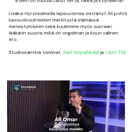
eteen on vuodattanut verta, hikeä ja kyyneleitä?
Lisäksi Hyrynsalmella lapsuutensa viettänyt Ali pohtii
kasvuolosuhteiden merkitystä elämässä
menestymiseen sekä kuulemme myös suoraan
lääkärin suusta mikä on ongelman ja kivun välinen
ero.
Joel Isopahkala
Lauri Tiili
Studioisäntinä toimivat
ja
.