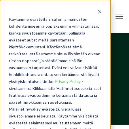
Käytämme evästeitä sisällön ja mainosten
Kirjaudu
kohdentamiseen ja oppiaksemme ymmärtämään,
kuinka sivustoamme käytetään. Sallimalla
evästeet autat meitä parantamaan
käyttökokemustasi. Käytännössä tämä
tarkoittaa, että autamme sinua löytämään oikean
tiedon nopeasti, ja räätälöimme sisällön
Vieraana
vastaamaan tarpeitasi. Evästeet voivat sisältää
Ali Omar
henkilökohtaista dataa; sen keräämisestä löydät
yksityiskohtaiset tiedot
Privacy Policy
-
Enkelisijoittaja ja yrittäjä
sivultamme. Klikkaamalla ’Hallinnoi asetuksia’ saat
lisätietoa evästeidemme keräämästä datasta ja
pääset muokkaamaan asetuksiasi.
Mikäli et hyväksy evästeitä, vierailujasi
sivustollamme ei seurata. Käytämme yksittäistä
evästettä selaimessasi muistuttamaan meitä