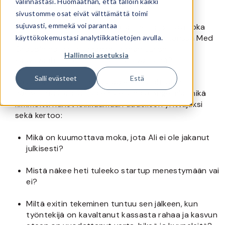
valinnastasi. Huomaathan, että tällöin kaikki
sivustomme osat eivät välttämättä toimi
sujuvasti, emmekä voi parantaa
Ali Omar
on lääkäri, yrittäjä ja enkelisijoittaja, joka
rakensi yhtiökumppaninsa Kustaa Pihan kanssa Med
käyttökokemustasi analytiikkatietojen avulla.
Groupin nollasta sadan miljoonan euron
Hallinnoi asetuksia
kasvuvauhtiin. Miten he onnistuivat siinä?
Salli evästeet
Estä
Tässä jaksossa Ali paljastaa enkelisijoittajan
näkökulmasta startupien yleisimpiä ongelmia, mikä
kimmoitti hänet loikkaamaan uudelleen yrittäjäksi
sekä kertoo:
Mikä on kuumottava moka, jota Ali ei ole jakanut
julkisesti?
Mistä näkee heti tuleeko startup menestymään vai
ei?
Miltä exitin tekeminen tuntuu sen jälkeen, kun
työntekijä on kavaltanut kassasta rahaa ja kasvun